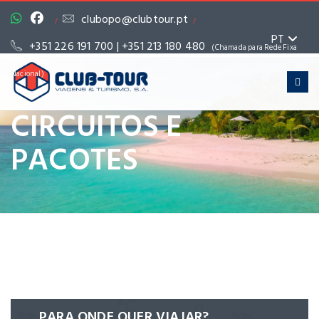
clubopo@clubtour.pt
/
/
PT
+351 226 191 700 | +351 213 180 480
(Chamada para Rede Fixa
Nacional)
CIRCUITOS E
PACOTES
PARA ONDE QUER VIAJAR?