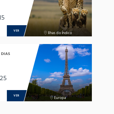
15
VER
Ilhas do Índico
 DIAS
-25
VER
Europa