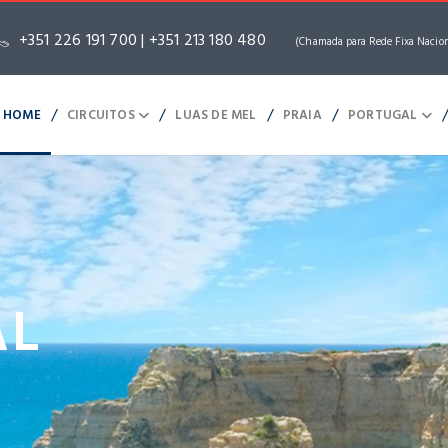
+351 226 191 700 | +351 213 180 480
(Chamada para Rede Fixa Nacio
/
/
/
/
HOME
CIRCUITOS
LUAS DE MEL
PRAIA
PORTUGAL
AL