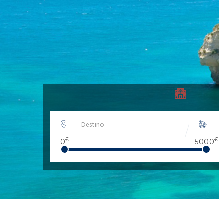
€
€
0
5000