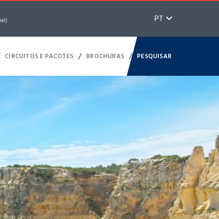
PT
nal)
/
/
/
CIRCUITOS E PACOTES
BROCHURAS
PESQUISAR