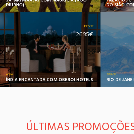
SAFARI MAASAI COM MAURÍCIA (VOO
PALÁCIOS E
DIURNO)
DO SIÃO CO
DESDE
2695€
ÁSIA
BRASIL
ÍNDIA ENCANTADA COM OBEROI HOTELS
RIO DE JANE
ÚLTIMAS PROMOÇÕE