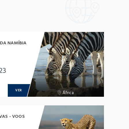
DA NAMÍBIA
23
VER
África
VAS - VOOS