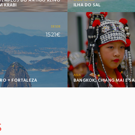
 TEMPLOS DO ANTIGO REINO
M KRABI
ILHA DO SAL
DESDE
1521€
ASIA
IRO + FORTALEZA
BANGKOK, CHIANG MAI E S
S