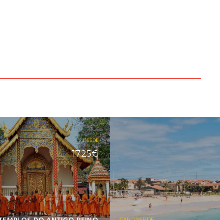
DESDE
1725€
CABO VERDE