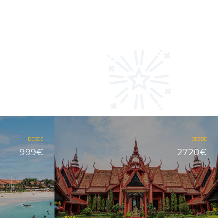
DESDE
DESDE
999€
2720€
ÁSIA