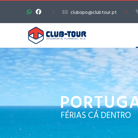
clubopo@clubtour.pt
/
/
PORTUG
FÉRIAS CÁ DENTRO