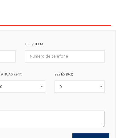
TEL. / TELM.
IANÇAS
BEBÉS
(2-11)
(0-2)