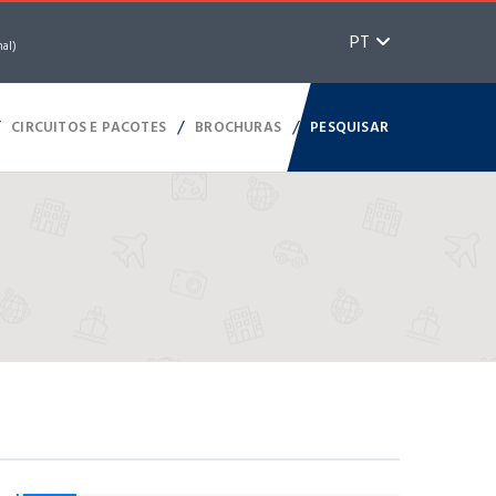
PT
nal)
/
/
/
CIRCUITOS E PACOTES
BROCHURAS
PESQUISAR