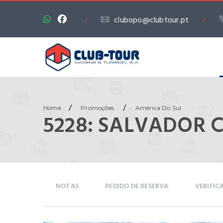
clubopo@clubtour.pt
/
/
/
/
Home
Promoções
América Do Sul
5228: SALVADOR 
NOTAS
PEDIDO DE RESERVA
VERIFIC