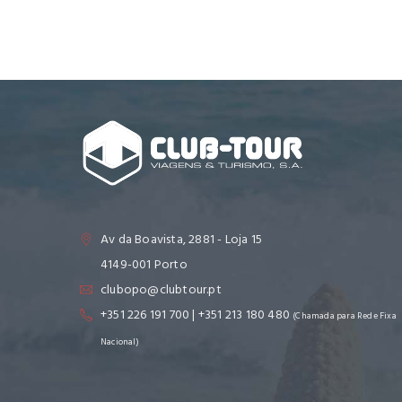
Av da Boavista, 2881 - Loja 15
4149-001 Porto
clubopo@clubtour.pt
+351 226 191 700 | +351 213 180 480
(Chamada para Rede Fixa
Nacional)