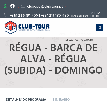
clubopo@clubtour.pt
/
/
PT
+351 226 191 700 | +351 213 180 480
(Chamada para Rede Fixa
Nacional)
/
/
Home
Promoções
Cruzeiros No Douro
RÉGUA - BARCA DE
ALVA - RÉGUA
(SUBIDA) - DOMINGO
DETALHES DO PROGRAMA
ITINERARIO