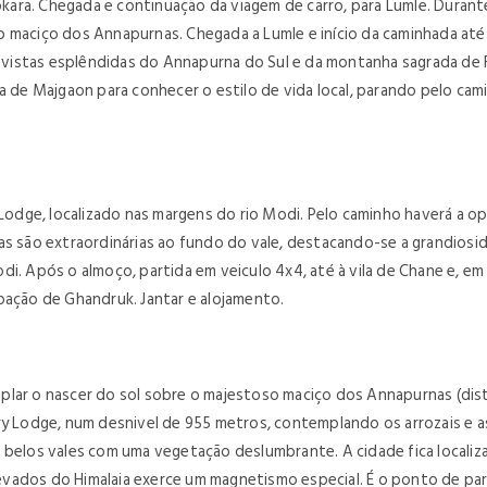
ra. Chegada e continuação da viagem de carro, para Lumle. Durante 
 maciço dos Annapurnas. Chegada a Lumle e início da caminhada até
vistas esplêndidas do Annapurna do Sul e da montanha sagrada de 
a de Majgaon para conhecer o estilo de vida local, parando pelo camin
dge, localizado nas margens do rio Modi. Pelo caminho haverá a op
nas são extraordinárias ao fundo do vale, destacando-se a grandios
di. Após o almoço, partida em veiculo 4x4, até à vila de Chane e, e
oação de Ghandruk. Jantar e alojamento.
plar o nascer do sol sobre o majestoso maciço dos Annapurnas (dis
ry Lodge, num desnivel de 955 metros, contemplando os arrozais e as
e belos vales com uma vegetação deslumbrante. A cidade fica locali
vados do Himalaia exerce um magnetismo especial. É o ponto de part