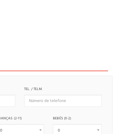
TEL. / TELM.
IANÇAS
BEBÉS
(2-11)
(0-2)