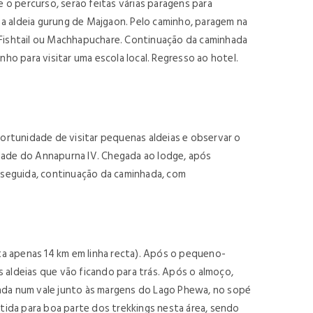
o percurso, serão feitas várias paragens para
 a aldeia gurung de Majgaon. Pelo caminho, paragem na
Fishtail ou Machhapuchare. Continuação da caminhada
ho para visitar uma escola local. Regresso ao hotel.
ortunidade de visitar pequenas aldeias e observar o
idade do Annapurna IV. Chegada ao lodge, após
m seguida, continuação da caminhada, com
ta apenas 14 km em linha recta). Após o pequeno-
 aldeias que vão ficando para trás. Após o almoço,
zada num vale junto às margens do Lago Phewa, no sopé
ida para boa parte dos trekkings nesta área, sendo