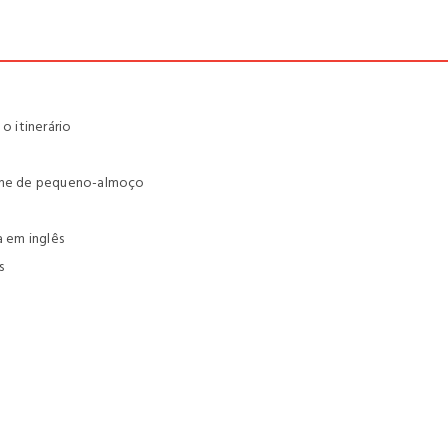
 itinerário
gime de pequeno-almoço
a em inglês
s