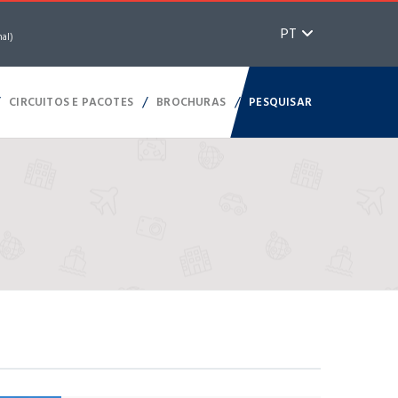
PT
nal)
/
/
/
CIRCUITOS E PACOTES
BROCHURAS
PESQUISAR