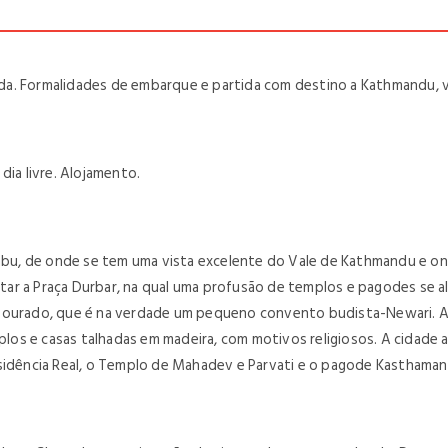
a. Formalidades de embarque e partida com destino a Kathmandu, vi
dia livre. Alojamento.
u, de onde se tem uma vista excelente do Vale de Kathmandu e on
sitar a Praça Durbar, na qual uma profusão de templos e pagodes se al
 Dourado, que é na verdade um pequeno convento budista-Newari. A
mplos e casas talhadas em madeira, com motivos religiosos. A cidade
esidência Real, o Templo de Mahadev e Parvati e o pagode Kasthama