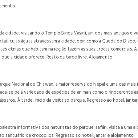
jamento.
a cidade, visitando o Templo Binda Vasini, um dos mais antigos e v
Fishtail, cujas águas atravessam a cidade, bem como a Queda do Diabo,
ntes etnias que habitam na região fazem as suas trocas comerciais. A
que a cidade oferece. Resto da tarde livre. Alojamento.
que Nacional de Chitwan, a maior reserva do Nepal e uma das mais r
-se pela variedade de espécies de animais como o rinoceronte asiáti
ssaros. À tarde, início da visita ao parque. Regresso ao hotel, janta
palestra informativa dos naturistas do parque: safári, visita a uma 
ao santuário de crocodilos. Regresso ao hotel, jantar e alojamento.