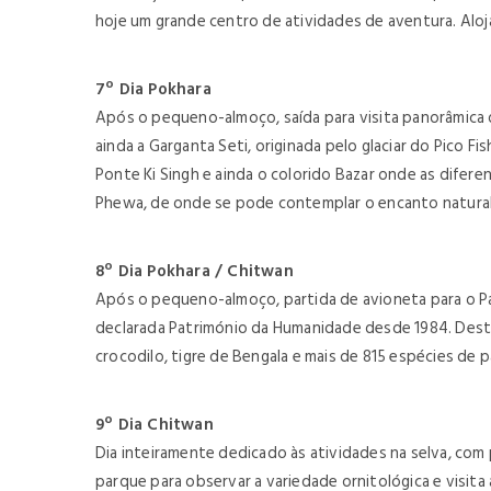
hoje um grande centro de atividades de aventura. Alo
7º Dia Pokhara
Após o pequeno-almoço, saída para visita panorâmica d
ainda a Garganta Seti, originada pelo glaciar do Pico 
Ponte Ki Singh e ainda o colorido Bazar onde as difere
Phewa, de onde se pode contemplar o encanto natural 
8º Dia Pokhara / Chitwan
Após o pequeno-almoço, partida de avioneta para o Par
declarada Património da Humanidade desde 1984. Destaca
crocodilo, tigre de Bengala e mais de 815 espécies de pá
9º Dia Chitwan
Dia inteiramente dedicado às atividades na selva, com 
parque para observar a variedade ornitológica e visita 