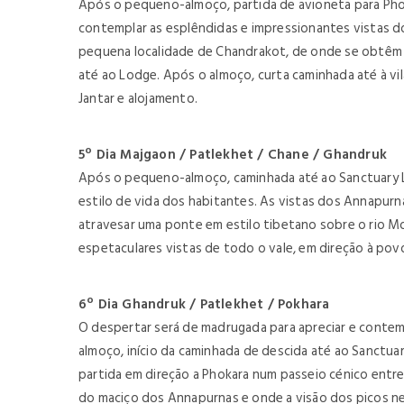
Após o pequeno-almoço, partida de avioneta para Phoka
contemplar as esplêndidas e impressionantes vistas do
pequena localidade de Chandrakot, de onde se obtêm 
até ao Lodge. Após o almoço, curta caminhada até à vil
Jantar e alojamento.
5º Dia Majgaon / Patlekhet / Chane / Ghandruk
Após o pequeno-almoço, caminhada até ao Sanctuary Lo
estilo de vida dos habitantes. As vistas dos Annapur
atravesar uma ponte em estilo tibetano sobre o rio Mo
espetaculares vistas de todo o vale, em direção à pov
6º Dia Ghandruk / Patlekhet / Pokhara
O despertar será de madrugada para apreciar e contem
almoço, início da caminhada de descida até ao Sanctua
partida em direção a Phokara num passeio cénico entr
do maciço dos Annapurnas e onde a visão dos picos ne