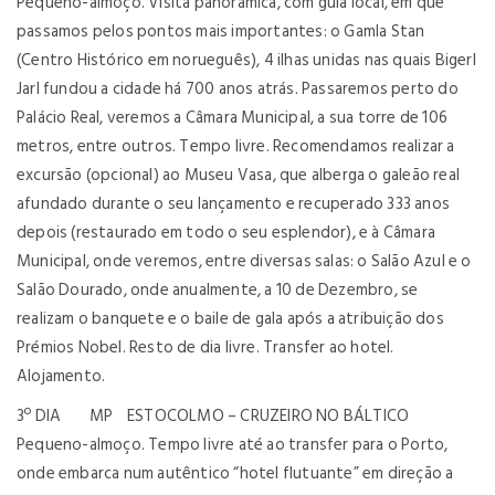
Pequeno-almoço. Visita panorâmica, com guia local, em que
passamos pelos pontos mais importantes: o Gamla Stan
(Centro Histórico em norueguês), 4 ilhas unidas nas quais Bigerl
Jarl fundou a cidade há 700 anos atrás. Passaremos perto do
Palácio Real, veremos a Câmara Municipal, a sua torre de 106
metros, entre outros. Tempo livre. Recomendamos realizar a
excursão (opcional) ao Museu Vasa, que alberga o galeão real
afundado durante o seu lançamento e recuperado 333 anos
depois (restaurado em todo o seu esplendor), e à Câmara
Municipal, onde veremos, entre diversas salas: o Salão Azul e o
Salão Dourado, onde anualmente, a 10 de Dezembro, se
realizam o banquete e o baile de gala após a atribuição dos
Prémios Nobel. Resto de dia livre. Transfer ao hotel.
Alojamento.
3º DIA MP ESTOCOLMO – CRUZEIRO NO BÁLTICO
Pequeno-almoço. Tempo livre até ao transfer para o Porto,
onde embarca num autêntico “hotel flutuante” em direção a