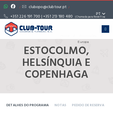
clubopo@clubtour.pt
/
/
PT
+351 226 191 700 | +351 213 180 480
(Chamada para Rede Fixa
Nacional)
/
/
Home
Promoções
Europa
ESTOCOLMO,
HELSÍNQUIA E
COPENHAGA
DETALHES DO PROGRAMA
NOTAS
PEDIDO DE RESERVA