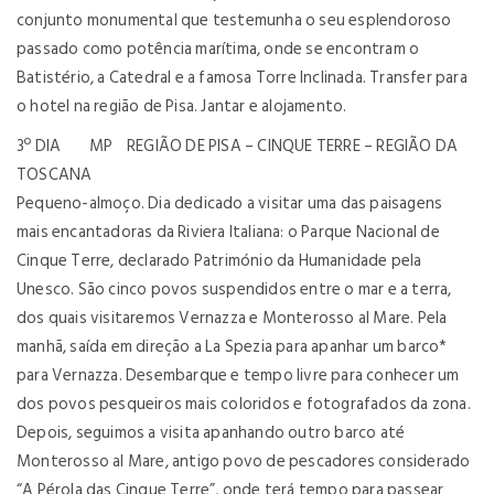
conjunto monumental que testemunha o seu esplendoroso
passado como potência marítima, onde se encontram o
Batistério, a Catedral e a famosa Torre Inclinada. Transfer para
o hotel na região de Pisa. Jantar e alojamento.
3º DIA MP REGIÃO DE PISA – CINQUE TERRE – REGIÃO DA
TOSCANA
Pequeno-almoço. Dia dedicado a visitar uma das paisagens
mais encantadoras da Riviera Italiana: o Parque Nacional de
Cinque Terre, declarado Património da Humanidade pela
Unesco. São cinco povos suspendidos entre o mar e a terra,
dos quais visitaremos Vernazza e Monterosso al Mare. Pela
manhã, saída em direção a La Spezia para apanhar um barco*
para Vernazza. Desembarque e tempo livre para conhecer um
dos povos pesqueiros mais coloridos e fotografados da zona.
Depois, seguimos a visita apanhando outro barco até
Monterosso al Mare, antigo povo de pescadores considerado
“A Pérola das Cinque Terre”, onde terá tempo para passear