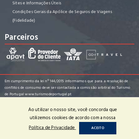
Sites e Informações Úteis
Condições Gerais da Apólice de Seguros de Viagens
(Fidelidade)
Parceiros
Em cumprimento da lei nº 144/2015 informamos que para a resolução de
conflitos de consumo deve ser contactada a comissão arbitral do Turismo
de Portugal
www.turismodeportugal.pt
Ao utilizar o nosso site, você concorda que
utilizemos cookies de acordo com a nossa
Club-Tour - Viagens e Turismo, S.A. | RNAVT nº 1970 | © 2022 Todos os
Política de Privacidade
ACEITO
Direitos Reservados | Powered by
OPTIGEST