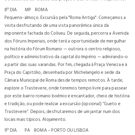
8º DIA MP ROMA
Pequeno-almoço. Excursão pela "Roma Antiga". Começamos a
visita desfrutando de uma vista panorâmica única da
imponente fachada do Coliseu. De seguida, percorra a Avenida
dos Fóruns Imperiais, onde terá a oportunidade de mergulhar
na história do Fórum Romano — outrora o centro religioso,
político e administrativo da capital do Império — admirando-o
a partir das suas varandas. Por fim, chegada à Praça Veneza e à
Praça do Capitólio, desenhada por Michelangelo e sede da
Câmara Municipal de Roma desde tempos remotos. À tarde,
explore o Trastevere, onde teremos tempo livre para passear
por este bairro romano boémio e encantador, cheio de história
e tradição, ou pode realizar a excursão (opcional) “Gueto e
Trastevere”. Depois, desfrutaremos de um jantar num dos
locais mais típicos. Alojamento.
9º DIA PA ROMA – PORTO OU LISBOA