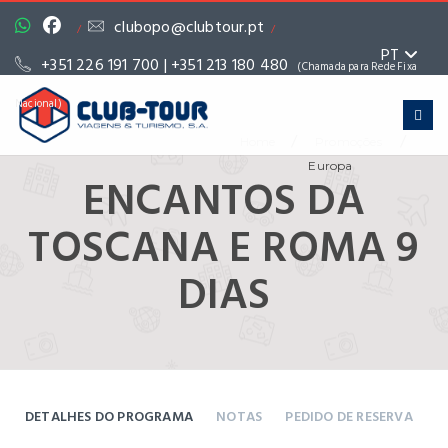
clubopo@clubtour.pt
/
/
PT
+351 226 191 700 | +351 213 180 480
(Chamada para Rede Fixa
Nacional)
/
/
Home
Promoções
Europa
ENCANTOS DA
TOSCANA E ROMA 9
DIAS
DETALHES DO PROGRAMA
NOTAS
PEDIDO DE RESERVA