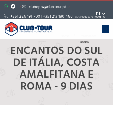
clubopo@clubtour.pt
/
/
PT
+351 226 191 700 | +351 213 180 480
(Chamada para Rede Fixa
Nacional)
/
/
Home
Promoções
Europa
ENCANTOS DO SUL
DE ITÁLIA, COSTA
AMALFITANA E
ROMA - 9 DIAS