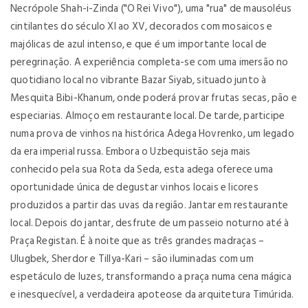
Necrópole Shah-i-Zinda ("O Rei Vivo"), uma "rua" de mausoléus
cintilantes do século XI ao XV, decorados com mosaicos e
majólicas de azul intenso, e que é um importante local de
peregrinação. A experiência completa-se com uma imersão no
quotidiano local no vibrante Bazar Siyab, situado junto à
Mesquita Bibi-Khanum, onde poderá provar frutas secas, pão e
especiarias. Almoço em restaurante local. De tarde, participe
numa prova de vinhos na histórica Adega Hovrenko, um legado
da era imperial russa. Embora o Uzbequistão seja mais
conhecido pela sua Rota da Seda, esta adega oferece uma
oportunidade única de degustar vinhos locais e licores
produzidos a partir das uvas da região. Jantar em restaurante
local. Depois do jantar, desfrute de um passeio noturno até à
Praça Registan. É à noite que as três grandes madraças –
Ulugbek, Sherdor e Tillya-Kari – são iluminadas com um
espetáculo de luzes, transformando a praça numa cena mágica
e inesquecível, a verdadeira apoteose da arquitetura Timúrida.