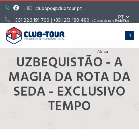
clubopo@clubtour.pt
/
/
PT
+351 226 191 700 | +351 213 180 480
(Chamada para Rede Fixa
Nacional)
/
/
Home
Promoções
África
UZBEQUISTÃO - A
MAGIA DA ROTA DA
SEDA - EXCLUSIVO
TEMPO