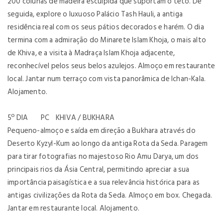
200 colunas de madeira esculpida que suportam o teto. De
seguida, explore o luxuoso Palácio Tash Hauli, a antiga
residência real com os seus pátios decorados e harém. O dia
termina com a admiração do Minarete Islam Khoja, o mais alto
de Khiva, e a visita à Madraça Islam Khoja adjacente,
reconhecível pelos seus belos azulejos. Almoço em restaurante
local. Jantar num terraço com vista panorâmica de Ichan-Kala.
Alojamento.
5º DIA PC KHIVA / BUKHARA
Pequeno-almoço e saída em direção a Bukhara através do
Deserto Kyzyl-Kum ao longo da antiga Rota da Seda. Paragem
para tirar fotografias no majestoso Rio Amu Darya, um dos
principais rios da Ásia Central, permitindo apreciar a sua
importância paisagística e a sua relevância histórica para as
antigas civilizações da Rota da Seda. Almoço em box. Chegada.
Jantar em restaurante local. Alojamento.