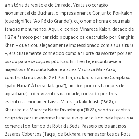
a história da região e do Emirado. Visita ao coração
monumental de Bukhara, o impressionante Conjunto Poi-Kalon
(que significa "Ao Pé do Grande"), cujo nome honra o seu mais
famoso monumento. Aqui, o icónico Minarete Kalon, datado de
1127 e famoso por ter sido poupado da destruição por Genghis
Khan – que ficou alegadamente impressionado com a sua altura
–, era tristemente conhecido como a "Torre da Morte" por ser
usado para execuções públicas. Em frente, encontra-se a
majestosa Mesquita Kalon e a ativa Madraça Miri-Arab,
construída no século XVI. Por fim, explore o sereno Complexo
Lyabi-Hauz ("À beira da lagoa"), um dos poucos tanques de
água (hauz) sobreviventes na cidade, rodeado por três
estruturas monumentais: a Madraça Kukeldash (1568), o
Khanako e a Madraça Nadir Divanbegui (1622), sendo o centro
ocupado por um enorme tanque e o quarto lado pela típica rua
comercial do tempo da Rota da Seda. Passeio pelos antigos
Bazares Cobertos (Taqis) de Bukhara, remanescentes da Rota