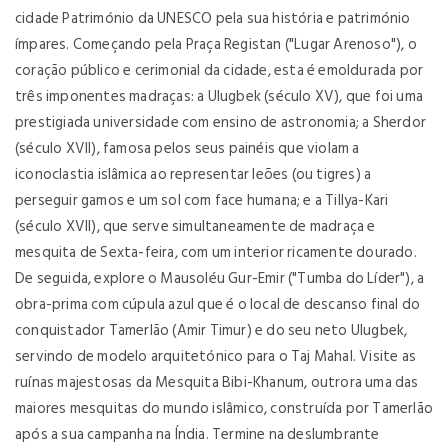
cidade Património da UNESCO pela sua história e património
ímpares. Começando pela Praça Registan ("Lugar Arenoso"), o
coração público e cerimonial da cidade, esta é emoldurada por
três imponentes madraças: a Ulugbek (século XV), que foi uma
prestigiada universidade com ensino de astronomia; a Sherdor
(século XVII), famosa pelos seus painéis que violam a
iconoclastia islâmica ao representar leões (ou tigres) a
perseguir gamos e um sol com face humana; e a Tillya-Kari
(século XVII), que serve simultaneamente de madraça e
mesquita de Sexta-feira, com um interior ricamente dourado.
De seguida, explore o Mausoléu Gur-Emir ("Tumba do Líder"), a
obra-prima com cúpula azul que é o local de descanso final do
conquistador Tamerlão (Amir Timur) e do seu neto Ulugbek,
servindo de modelo arquitetónico para o Taj Mahal. Visite as
ruínas majestosas da Mesquita Bibi-Khanum, outrora uma das
maiores mesquitas do mundo islâmico, construída por Tamerlão
após a sua campanha na Índia. Termine na deslumbrante