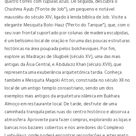
quatro torres com cúpulas azuis. De seguida, descubra o
Chashma Ayub ("Fonte de Job"), um pequeno e notável
mausoléu do século XIV, ligado à lenda bíblica de Job. Visite a
elegante Mesquita Bolo-Hauz ("Perto do Tanque"), que, com o
seu ivan frontal suportado por colunas de madeira esculpidas,
é um belíssimo local de oração e foi uma das poucas estruturas
históricas na área poupada pelos bolcheviques. Por fim,
explore as Madraças de Ulugbek (século XV), uma das mais
antigas da Ásia Central, e Abdulaziz Khan (século XVII), que
representa uma exuberância arquitetónica tardia. Conheça
também a Mesquita Magoki Attori, construída no século XII no
local de um antigo templo zoroastriano, sendo um dos
exemplos mais antigos da arquitetura islâmica em Bukhara.
Almoço em restaurante local. De tarde, desfrute de uma
caminhada tranquila pelas ruas do centro histórico e absorva a
atmosfera. Aproveite para fazer compras, explorando as lojas e
bancas nos bazares cobertos e nos arredores do Complexo
Lyabi-Hauz, onde poderá encontrar recordações e artesanato