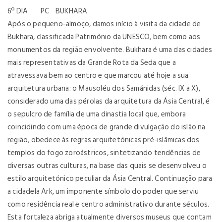
6º DIA PC BUKHARA
Após o pequeno-almoço, damos início à visita da cidade de
Bukhara, classificada Património da UNESCO, bem como aos
monumentos da região envolvente. Bukhara é uma das cidades
mais representativas da Grande Rota da Seda que a
atravessava bem ao centro e que marcou até hoje a sua
arquitetura urbana: o Mausoléu dos Samánidas (séc. IX a X),
considerado uma das pérolas da arquitetura da Ásia Central, é
o sepulcro de família de uma dinastia local que, embora
coincidindo com uma época de grande divulgação do islão na
região, obedece às regras arquitetónicas pré-islâmicas dos
templos do fogo zoroástricos, sintetizando tendências de
diversas outras culturas, na base das quais se desenvolveu o
estilo arquitetónico peculiar da Ásia Central. Continuação para
a cidadela Ark, um imponente símbolo do poder que serviu
como residência real e centro administrativo durante séculos.
Esta fortaleza abriga atualmente diversos museus que contam