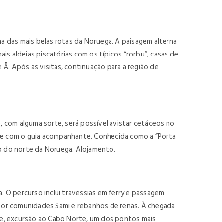
a das mais belas rotas da Noruega. A paisagem alterna
s aldeias piscatórias com os típicos “rorbu”, casas de
Å. Após as visitas, continuação para a região de
 com alguma sorte, será possível avistar cetáceos no
ade com o guia acompanhante. Conhecida como a “Porta
no do norte da Noruega. Alojamento.
 O percurso inclui travessias em ferry e passagem
por comunidades Sami e rebanhos de renas. À chegada
ite, excursão ao Cabo Norte, um dos pontos mais