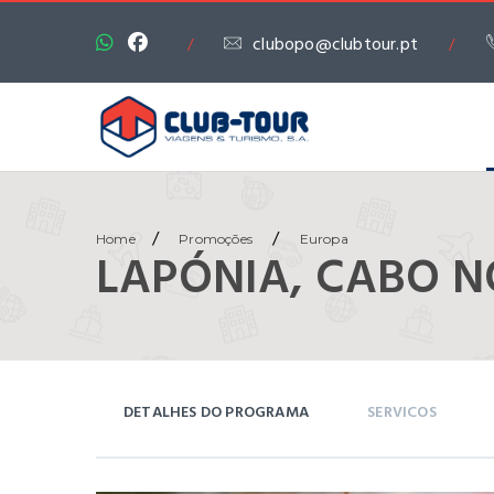
clubopo@clubtour.pt
/
/
/
/
Home
Promoções
Europa
LAPÓNIA, CABO N
DETALHES DO PROGRAMA
SERVICOS