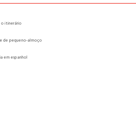
 itinerário
gime de pequeno-almoço
uia em espanhol