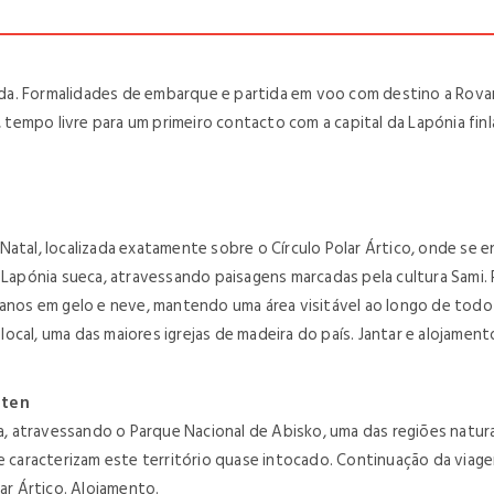
a. Formalidades de embarque e partida em voo com destino a Rovanie
empo livre para um primeiro contacto com a capital da Lapónia finla
atal, localizada exatamente sobre o Círculo Polar Ártico, onde se e
 Lapónia sueca, atravessando paisagens marcadas pela cultura Sami. 
 anos em gelo e neve, mantendo uma área visitável ao longo de todo o
 local, uma das maiores igrejas de madeira do país. Jantar e alojament
oten
 atravessando o Parque Nacional de Abisko, uma das regiões natura
e caracterizam este território quase intocado. Continuação da viagem
lar Ártico. Alojamento.