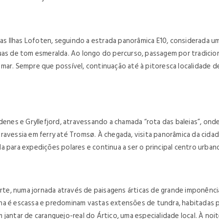
 Ilhas Lofoten, seguindo a estrada panorâmica E10, considerada um
as de tom esmeralda. Ao longo do percurso, passagem por tradicionai
ar. Sempre que possível, continuação até à pitoresca localidade de 
es e Gryllefjord, atravessando a chamada “rota das baleias”, onde,
travessia em ferry até Tromsø. À chegada, visita panorâmica da cid
a para expedições polares e continua a ser o principal centro urba
e, numa jornada através de paisagens árticas de grande imponência.
ana é escassa e predominam vastas extensões de tundra, habitadas 
 jantar de caranguejo-real do Ártico, uma especialidade local. À no