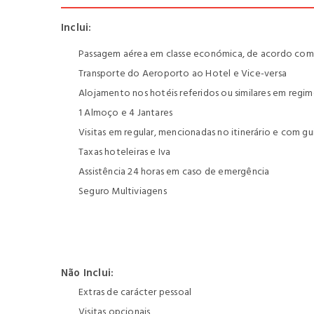
Inclui:
Passagem aérea em classe económica, de acordo com o
Transporte do Aeroporto ao Hotel e Vice-versa
Alojamento nos hotéis referidos ou similares em re
1 Almoço e 4 Jantares
Visitas em regular, mencionadas no itinerário e com g
Taxas hoteleiras e Iva
Assistência 24 horas em caso de emergência
Seguro Multiviagens
Não Inclui:
Extras de carácter pessoal
Visitas opcionais