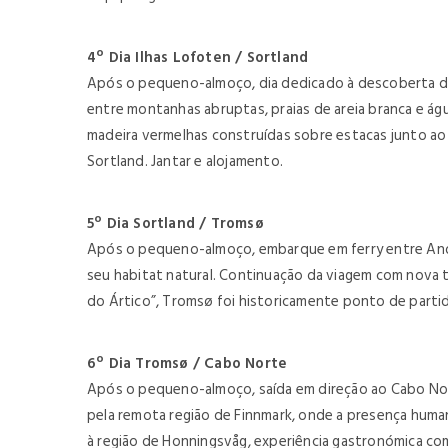
4º Dia Ilhas Lofoten / Sortland
Após o pequeno-almoço, dia dedicado à descoberta das
entre montanhas abruptas, praias de areia branca e águ
madeira vermelhas construídas sobre estacas junto ao m
Sortland. Jantar e alojamento.
5º Dia Sortland / Tromsø
Após o pequeno-almoço, embarque em ferry entre Anden
seu habitat natural. Continuação da viagem com nova 
do Ártico”, Tromsø foi historicamente ponto de partid
6º Dia Tromsø / Cabo Norte
Após o pequeno-almoço, saída em direção ao Cabo Nort
pela remota região de Finnmark, onde a presença hum
à região de Honningsvåg, experiência gastronómica com