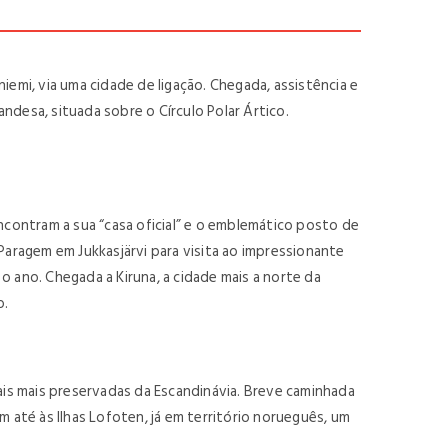
mi, via uma cidade de ligação. Chegada, assistência e
ndesa, situada sobre o Círculo Polar Ártico.
ncontram a sua “casa oficial” e o emblemático posto de
Paragem em Jukkasjärvi para visita ao impressionante
 ano. Chegada a Kiruna, a cidade mais a norte da
o.
is mais preservadas da Escandinávia. Breve caminhada
 até às Ilhas Lofoten, já em território norueguês, um