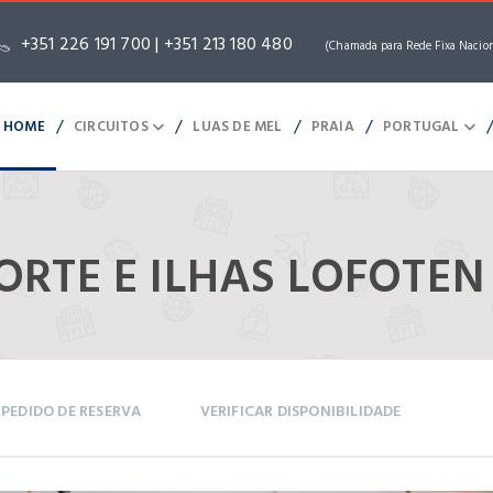
+351 226 191 700 | +351 213 180 480
(Chamada para Rede Fixa Nacio
/
/
/
/
HOME
CIRCUITOS
LUAS DE MEL
PRAIA
PORTUGAL
ORTE E ILHAS LOFOTEN
PEDIDO DE RESERVA
VERIFICAR DISPONIBILIDADE