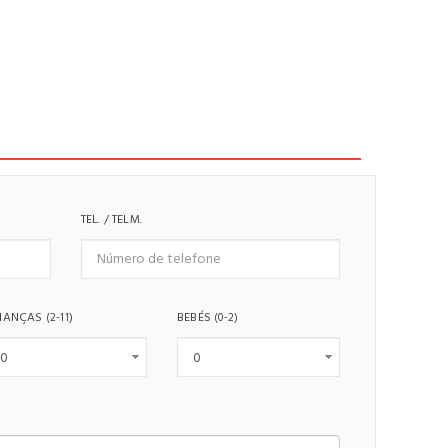
TEL. / TELM.
IANÇAS
BEBÉS
(2-11)
(0-2)