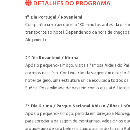
DETALHES DO PROGRAMA
1º Dia Portugal / Rovaniemi
Comparência no aeroporto 180 minutos antes da partid
transporte ao hotel. Dependendo da hora de chegada, t
Alojamento.
2º Dia Rovaniemi / Kiruna
Após o pequeno-almoço, visita à famosa Aldeia do Pai N
correios natalício. Continuação da viagem em direção à
hotel de gelo, uma estrutura única esculpida todos os
Suécia. Possibilidade de passeio com o guia até à igreja
3º Dia Kiruna / Parque Nacional Abisko / Ilhas Lof
Após o pequeno-almoço, partida em direção à Noruega,
para apreciar a paisagem de montanhas, vales e rios qu
arquipélago de rara beleza situado acima do Círculo Po