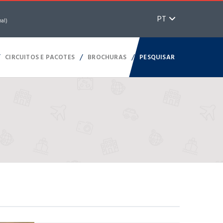
PT
nal)
/
/
/
CIRCUITOS E PACOTES
BROCHURAS
PESQUISAR