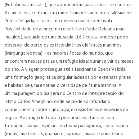
(Eubalaena australis), que aqui acorrem para acasalar e dar à luz.
Ao meio-dia, continuação rumo às impressionantes falésias de
Punta Delgada, situadas no extremo sul da península.
Possibilidade de almoço no resort Faro Punta Delgada (não
incluído), seguido de uma descida até à costa, onde se pode
observar de perto os extraordinários elefantes marinhos
(Mirounga leonina) – as maiores focas do mundo, que
encontram nestas praias um refúgio ideal durante vários meses
do ano. A viagem prossegue até à fascinante Caleta Valdés,
uma formação geográfica singular ladeada por extensas praias
e habitat de uma enorme diversidade de fauna marinha. A
última paragem do dia será no Centro de Interpretação do
Istmo Carlos Ameghino, onde se pode aprofundar o
conhecimento sobre a geologia, ecossistemas e espécies da
região. Ao longo de todo o percurso, avistam-se com
frequência várias espécies da fauna patagónica, como nandus
(rheas), martinetas, guanacos, raposas, maras e armadilhos.