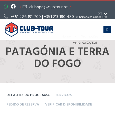
clubopo@clubtour.pt
/
/
PT
+351 226 191 700 | +351 213 180 480
(Chamada para Rede Fixa
Nacional)
/
/
Home
Promoções
América Do Sul
PATAGÓNIA E TERRA
DO FOGO
DETALHES DO PROGRAMA
SERVICOS
PEDIDO DE RESERVA
VERIFICAR DISPONIBILIDADE