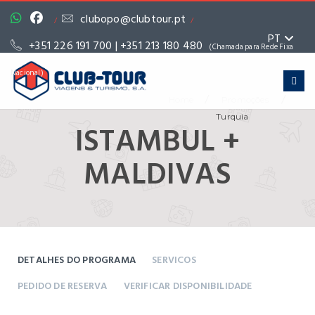
clubopo@clubtour.pt
/
/
PT
+351 226 191 700 | +351 213 180 480
(Chamada para Rede Fixa
Nacional)
/
/
Home
Promoções
Turquia
ISTAMBUL +
MALDIVAS
DETALHES DO PROGRAMA
SERVICOS
PEDIDO DE RESERVA
VERIFICAR DISPONIBILIDADE