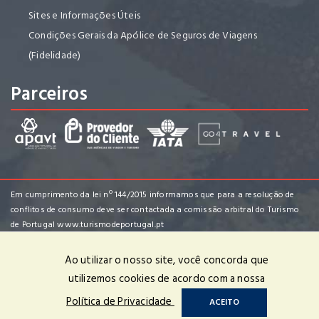
Sites e Informações Úteis
Condições Gerais da Apólice de Seguros de Viagens
(Fidelidade)
Parceiros
Em cumprimento da lei nº 144/2015 informamos que para a resolução de
conflitos de consumo deve ser contactada a comissão arbitral do Turismo
de Portugal
www.turismodeportugal.pt
Ao utilizar o nosso site, você concorda que
utilizemos cookies de acordo com a nossa
Club-Tour - Viagens e Turismo, S.A. | RNAVT nº 1970 | © 2022 Todos os
Política de Privacidade
ACEITO
Direitos Reservados | Powered by
OPTIGEST