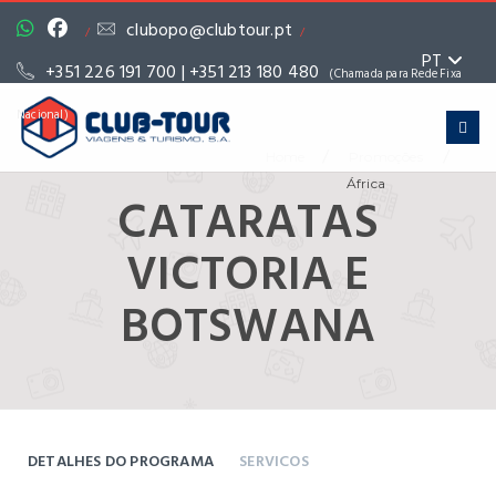
clubopo@clubtour.pt
/
/
PT
+351 226 191 700 | +351 213 180 480
(Chamada para Rede Fixa
Nacional)
/
/
Home
Promoções
África
CATARATAS
VICTORIA E
BOTSWANA
DETALHES DO PROGRAMA
SERVICOS