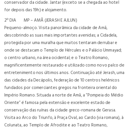
conservador da cidade. Jantar (exceto se a chegada ao hotel
for depois das 19h) e alojamento.
2º DIA MP – AMÃ (JERASH E AJLUN)
Pequeno-almoço. Visita panorâmica da cidade de Amã,
descobrindo as suas mais importantes avenidas; a Cidadela,
protegida por uma muralha que muitos tentaram derrubar e
onde se destacam o Templo de Hércules e o Palácio Ummayad;
o centro urbano, na área ocidental; e o Teatro Romano,
magnificentemente restaurado e utilizado como novo palco de
entretenimento nos últimos anos. Continuação até Jerash, uma
das cidades da Decápolis, federação de 10 centros helénicos
fundados por comerciantes gregos na fronteira oriental do
Império Romano. Situada a norte de Amã, a “Pompeia do Médio
Oriente” é famosa pela extensão e excelente estado de
conservação das ruínas da cidade greco-romana de Gerasa.
Visita ao Arco do Triunfo, à Praça Oval, ao Cardo (via romana), à
Colunata, ao Templo de Afrodite e ao Teatro Romano,