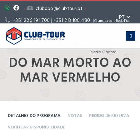
clubopo@clubtour.pt
/
/
PT
+351 226 191 700 | +351 213 180 480
(Chamada para Rede Fixa
Nacional)
/
/
Home
Promoções
Médio Oriente
DO MAR MORTO AO
MAR VERMELHO
DETALHES DO PROGRAMA
NOTAS
PEDIDO DE RESERVA
VERIFICAR DISPONIBILIDADE