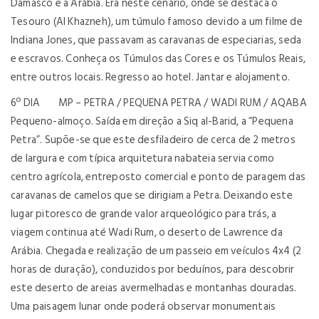
Damasco e a Arábia. Era neste cenário, onde se destaca o
Tesouro (Al Khazneh), um túmulo famoso devido a um filme de
Indiana Jones, que passavam as caravanas de especiarias, seda
e escravos. Conheça os Túmulos das Cores e os Túmulos Reais,
entre outros locais. Regresso ao hotel. Jantar e alojamento.
6º DIA MP – PETRA / PEQUENA PETRA / WADI RUM / AQABA
Pequeno-almoço. Saída em direção a Siq al-Barid, a “Pequena
Petra”. Supõe-se que este desfiladeiro de cerca de 2 metros
de largura e com típica arquitetura nabateia servia como
centro agrícola, entreposto comercial e ponto de paragem das
caravanas de camelos que se dirigiam a Petra. Deixando este
lugar pitoresco de grande valor arqueológico para trás, a
viagem continua até Wadi Rum, o deserto de Lawrence da
Arábia. Chegada e realização de um passeio em veículos 4x4 (2
horas de duração), conduzidos por beduínos, para descobrir
este deserto de areias avermelhadas e montanhas douradas.
Uma paisagem lunar onde poderá observar monumentais