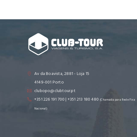
Av da Boavista, 2881 - Loja 15
4149-001 Porto
clubopo@clubtour.pt
+351 226 191 700 | +351 213 180 480
(Chamada para Rede Fixa
Nacional)