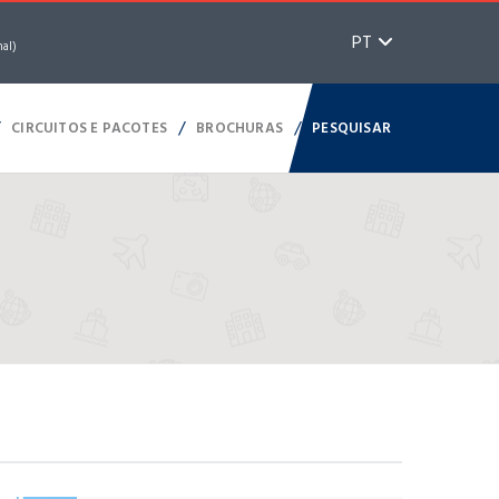
PT
nal)
/
/
/
CIRCUITOS E PACOTES
BROCHURAS
PESQUISAR