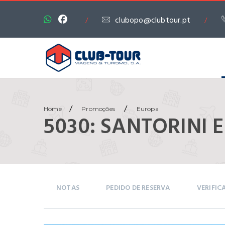
clubopo@clubtour.pt
/
/
/
/
Home
Promoções
Europa
5030: SANTORINI
NOTAS
PEDIDO DE RESERVA
VERIFIC