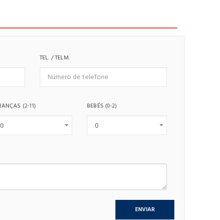
TEL. / TELM.
IANÇAS
BEBÉS
(2-11)
(0-2)