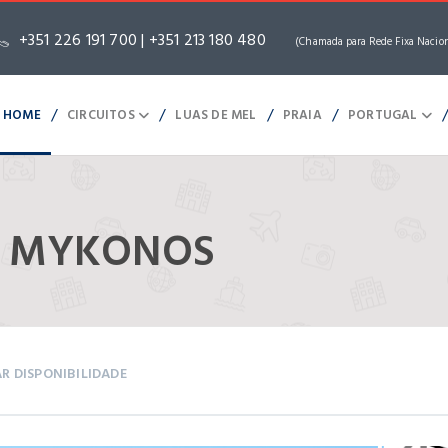
+351 226 191 700 | +351 213 180 480
(Chamada para Rede Fixa Nacio
/
/
/
/
HOME
CIRCUITOS
LUAS DE MEL
PRAIA
PORTUGAL
 E MYKONOS
AR DISPONIBILIDADE