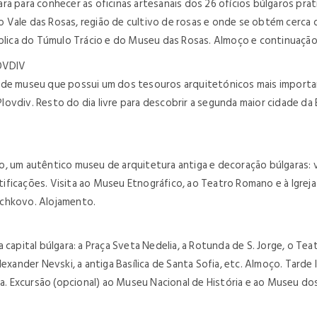
a para conhecer as oficinas artesanais dos 26 ofícios búlgaros prat
Vale das Rosas, região de cultivo de rosas e onde se obtém cerca 
éplica do Túmulo Trácio e do Museu das Rosas. Almoço e continuação
OVDIV
de museu que possui um dos tesouros arquitetónicos mais important
vdiv. Resto do dia livre para descobrir a segunda maior cidade da B
, um autêntico museu de arquitetura antiga e decoração búlgaras: v
rtificações. Visita ao Museu Etnográfico, ao Teatro Romano e à Igreja
achkovo. Alojamento.
 capital búlgara: a Praça Sveta Nedelia, a Rotunda de S. Jorge, o Te
e Alexander Nevski, a antiga Basílica de Santa Sofia, etc. Almoço. Tar
na. Excursão (opcional) ao Museu Nacional de História e ao Museu dos