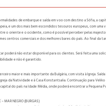
rmalidades de embarque e saída em voo com destino a Sófia, a capita
uropeia, e um dos mais bem escondidos tesouros europeus, com uma v
ntre o oriente e o ocidente, como é possível perceber pelas maj
es centros comerciais e dos melhores bares do país. Ao final da tar
ar poderá não estar disponível para os clientes. Será feita uma solic
bilidade e não é garantido.
ceiro maior e mais importante da Bulgária, com visita à Igreja. Saíd
 Igreja da Natividade e à Casa Konstantsalia. Continuação para Veliko
apital do país na Idade Média, onde poderá encontrar a Pequena Port
 – MAR NEGRO (BURGAS)