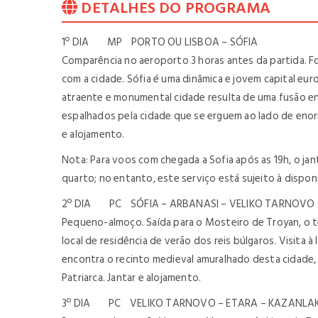
DETALHES DO PROGRAMA
1º DIA MP PORTO OU LISBOA – SÓFIA
Comparência no aeroporto 3 horas antes da partida. Fo
com a cidade. Sófia é uma dinâmica e jovem capital e
atraente e monumental cidade resulta de uma fusão e
espalhados pela cidade que se erguem ao lado de enorm
e alojamento.
Nota: Para voos com chegada a Sofia após as 19h, o jant
quarto; no entanto, este serviço está sujeito à disponi
2º DIA PC SÓFIA – ARBANASI – VELIKO TARNOVO
Pequeno-almoço. Saída para o Mosteiro de Troyan, o ter
local de residência de verão dos reis búlgaros. Visita à
encontra o recinto medieval amuralhado desta cidade, c
Patriarca. Jantar e alojamento.
3º DIA PC VELIKO TARNOVO – ETARA – KAZANLAK