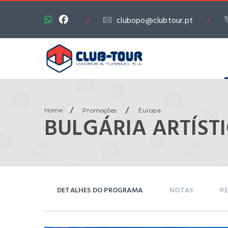
clubopo@clubtour.pt
/
/
/
/
Home
Promoções
Europa
BULGÁRIA ARTÍST
DETALHES DO PROGRAMA
NOTAS
PE