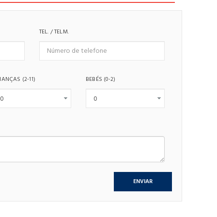
TEL. / TELM.
IANÇAS
BEBÉS
(2-11)
(0-2)