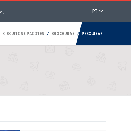
PT
nal)
/
/
/
CIRCUITOS E PACOTES
BROCHURAS
PESQUISAR