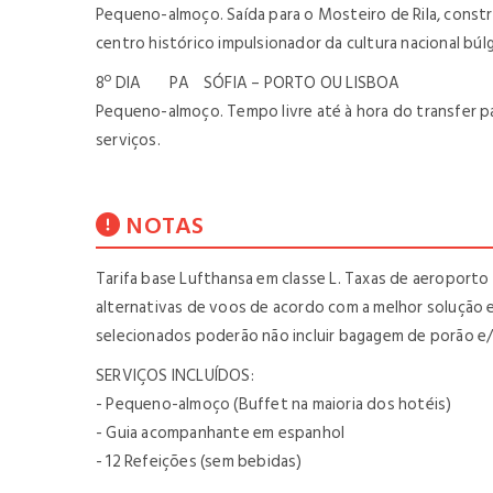
Pequeno-almoço. Saída para o Mosteiro de Rila, constr
centro histórico impulsionador da cultura nacional búlg
8º DIA PA SÓFIA – PORTO OU LISBOA
Pequeno-almoço. Tempo livre até à hora do transfer p
serviços.
NOTAS
Tarifa base Lufthansa em classe L. Taxas de aeroporto
alternativas de voos de acordo com a melhor solução 
selecionados poderão não incluir bagagem de porão e/
SERVIÇOS INCLUÍDOS:
- Pequeno-almoço (Buffet na maioria dos hotéis)
- Guia acompanhante em espanhol
- 12 Refeições (sem bebidas)