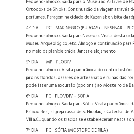
Pequeno-almoço. Saída para o Museu ao Ar Livre de Etar
Ortodoxa de Shipka. Continuação da viagem através do 
perfumes. Paragem na cidade de Kazanlak e visita da r
4º DIA PC MAR NEGRO (BURGAS) – NESEBAR – PL
Pequeno-almoço. Saída para Nesebar. Visita desta cida
Museu Arqueológico, etc. Almoço e continuação para Plo
no meio da planície trácia. Jantar e alojamento.
5º DIA MP PLODIV
Pequeno-almoço. Visita panorâmica do centro histórico
jardins floridos, bazares de artesanato e ruínas das fo
pode fazer uma excursão (opcional) ao Mosteiro de B
6º DIA PC PLOVDIV – SÓFIA
Pequeno-almoço. Saída para Sófia. Visita panorâmica da
Palácio Real, a Igreja russa de S. Nicolau, a Catedral d
VIII a.C., quando os trácios se estabeleceram nesta zo
7º DIA PC SÓFIA (MOSTEIRO DE RILA)