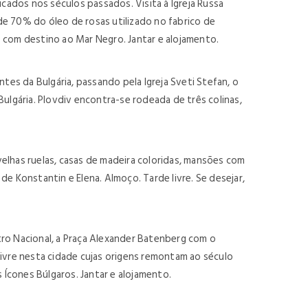
icados nos séculos passados. Visita à Igreja Russa
de 70% do óleo de rosas utilizado no fabrico de
 com destino ao Mar Negro. Jantar e alojamento.
es da Bulgária, passando pela Igreja Sveti Stefan, o
ulgária. Plovdiv encontra-se rodeada de três colinas,
elhas ruelas, casas de madeira coloridas, mansões com
 de Konstantin e Elena. Almoço. Tarde livre. Se desejar,
atro Nacional, a Praça Alexander Batenberg com o
de livre nesta cidade cujas origens remontam ao século
 Ícones Búlgaros. Jantar e alojamento.