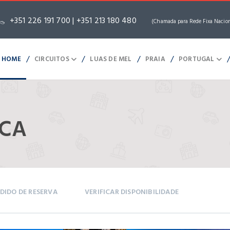
+351 226 191 700 | +351 213 180 480
(Chamada para Rede Fixa Nacio
/
/
/
/
HOME
CIRCUITOS
LUAS DE MEL
PRAIA
PORTUGAL
ICA
DIDO DE RESERVA
VERIFICAR DISPONIBILIDADE