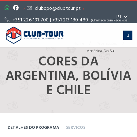
clubopo@clubtour.pt
/
/
PT
+351 226 191 700 | +351 213 180 480
(Chamada para Rede Fixa
Nacional)
/
/
Home
Promoções
América Do Sul
CORES DA
ARGENTINA, BOLÍVIA
E CHILE
DETALHES DO PROGRAMA
SERVICOS