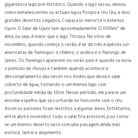
gigantesco lago pré-histórico. Quando o lago secou, deixou
como remanescentes os actuais lagos Poopo e Uru Uru, e dois
grandes desertos salgados, Coipasa (o menor) e o extenso
Uyuni. O Salar de Uyuni tem aproximadamente 12.000km² de
área, ou seja, é maior que o lago Titicaca. No início de
novembro, quando começa o verão, é lar de três espécies sul-
americanas de flamingos: o chileno, o andino e o flamingo de
James. Os flamingos aparecem no verão pois é quando se inicia
o período de chuvas e também quando acontece o
descongelamento das neves nos Andes que deixa o salar
coberto de água, tornando-o um imenso lago com
profundidade média de 30cm. Nesse período, ele parece um
enorme espelho que se confunde no horizonte com o céu.
Assim os passeios ficam restritos a algumas áreas. Entretanto,
entre abril e novembro todo o salar fica acessível, pois torna-
se um imenso deserto seco com uma paisagem ainda mais
exótica. Jantar e alojamento.