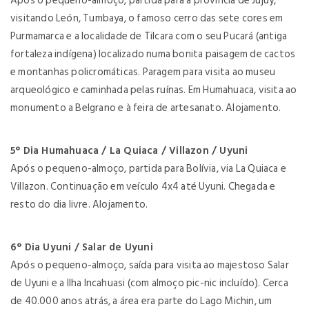
Após o pequeno-almoço, partida para a província de Jujuy,
visitando León, Tumbaya, o famoso cerro das sete cores em
Purmamarca e a localidade de Tilcara com o seu Pucará (antiga
fortaleza indígena) localizado numa bonita paisagem de cactos
e montanhas policromáticas. Paragem para visita ao museu
arqueológico e caminhada pelas ruínas. Em Humahuaca, visita ao
monumento a Belgrano e à feira de artesanato. Alojamento.
5° Dia Humahuaca / La Quiaca / Villazon / Uyuni
Após o pequeno-almoço, partida para Bolívia, via La Quiaca e
Villazon. Continuação em veículo 4x4 até Uyuni. Chegada e
resto do dia livre. Alojamento.
6° Dia Uyuni / Salar de Uyuni
Após o pequeno-almoço, saída para visita ao majestoso Salar
de Uyuni e a Ilha Incahuasi (com almoço pic-nic incluído). Cerca
de 40.000 anos atrás, a área era parte do Lago Michin, um