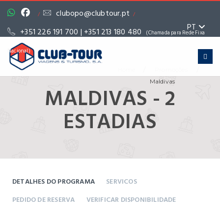
clubopo@clubtour.pt
/
/
PT
+351 226 191 700 | +351 213 180 480
(Chamada para Rede Fixa
Nacional)
/
/
Home
Promoções
Maldivas
MALDIVAS - 2
ESTADIAS
DETALHES DO PROGRAMA
SERVICOS
PEDIDO DE RESERVA
VERIFICAR DISPONIBILIDADE