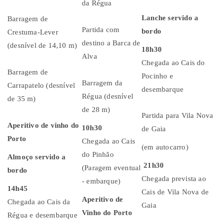
da Régua
Lanche servido a
Barragem de
Partida com
bordo
Crestuma-Lever
destino a Barca de
(desnível de 14,10 m)
18h30
Alva
Chegada ao Cais do
Barragem de
Pocinho e
Barragem da
Carrapatelo (desnível
desembarque
Régua (desnível
de 35 m)
de 28 m)
Partida para Vila Nova
Aperitivo de vinho do
10h30
de Gaia
Porto
Chegada ao Cais
(em autocarro)
do Pinhão
Almoço servido a
21h30
(Paragem eventual
bordo
Chegada prevista ao
- embarque)
14h45
Cais de Vila Nova de
Aperitivo de
Chegada ao Cais da
Gaia
Vinho do Porto
Régua e desembarque