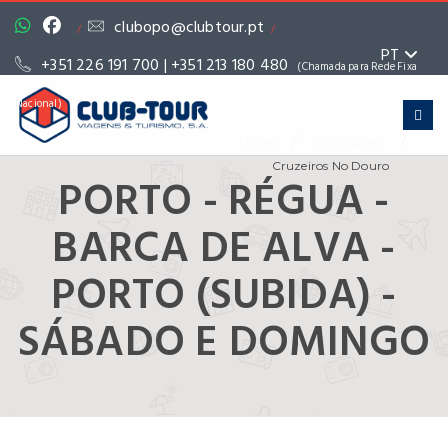
clubopo@clubtour.pt
/
/
PT
+351 226 191 700 | +351 213 180 480
(Chamada para Rede Fixa
Nacional)
/
/
Home
Promoções
Cruzeiros No Douro
PORTO - RÉGUA -
BARCA DE ALVA -
PORTO (SUBIDA) -
SÁBADO E DOMINGO