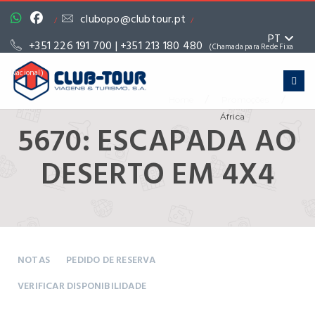
clubopo@clubtour.pt
/
/
PT
+351 226 191 700 | +351 213 180 480
(Chamada para Rede Fixa
Nacional)
/
/
Home
Promoções
África
5670: ESCAPADA AO
DESERTO EM 4X4
NOTAS
PEDIDO DE RESERVA
VERIFICAR DISPONIBILIDADE