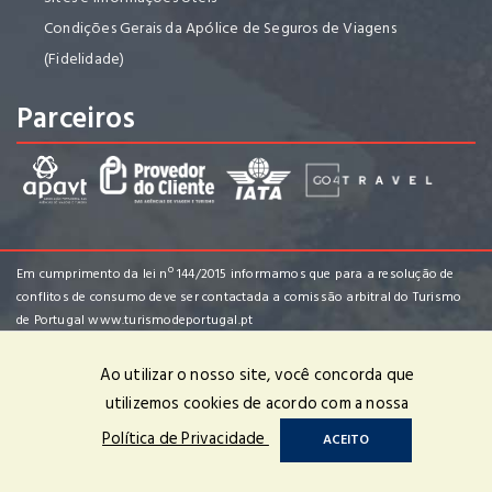
Condições Gerais da Apólice de Seguros de Viagens
(Fidelidade)
Parceiros
Em cumprimento da lei nº 144/2015 informamos que para a resolução de
conflitos de consumo deve ser contactada a comissão arbitral do Turismo
de Portugal
www.turismodeportugal.pt
Ao utilizar o nosso site, você concorda que
utilizemos cookies de acordo com a nossa
Club-Tour - Viagens e Turismo, S.A. | RNAVT nº 1970 | © 2022 Todos os
Política de Privacidade
ACEITO
Direitos Reservados | Powered by
OPTIGEST