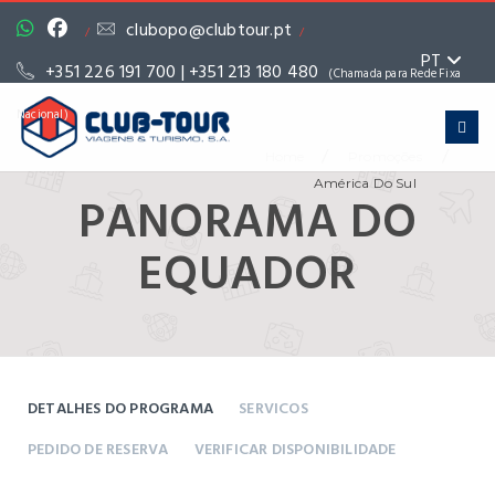
clubopo@clubtour.pt
/
/
PT
+351 226 191 700 | +351 213 180 480
(Chamada para Rede Fixa
Nacional)
/
/
Home
Promoções
América Do Sul
PANORAMA DO
EQUADOR
DETALHES DO PROGRAMA
SERVICOS
PEDIDO DE RESERVA
VERIFICAR DISPONIBILIDADE