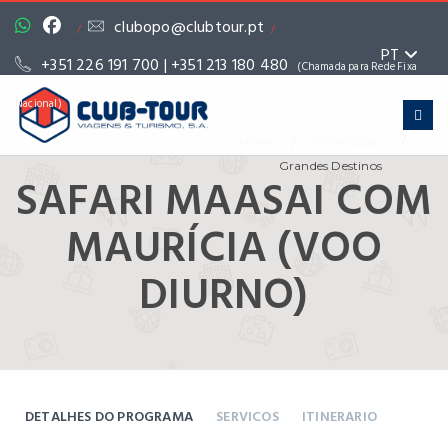
clubopo@clubtour.pt
/
/
PT
+351 226 191 700 | +351 213 180 480
(Chamada para Rede Fixa
Nacional)
/
/
Home
Promoções
Grandes Destinos
SAFARI MAASAI COM
MAURÍCIA (VOO
DIURNO)
DETALHES DO PROGRAMA
SERVICOS
ITINERARIO