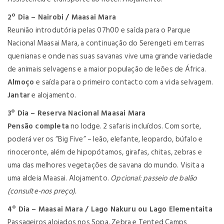
2º Dia – Nairobi / Maasai Mara
Reunião introdutória pelas 07h00 e saída para o Parque
Nacional Maasai Mara, a continuação do Serengeti em terras
quenianas e onde nas suas savanas vive uma grande variedade
de animais selvagens e a maior população de leões de África.
Almoço
e saída para o primeiro contacto com a vida selvagem.
Jantar
e alojamento.
3º Dia – Reserva Nacional Maasai Mara
Pensão completa
no lodge. 2 safaris incluídos. Com sorte,
poderá ver os “Big Five” – leão, elefante, leopardo, búfalo e
rinoceronte, além de hipopótamos, girafas, chitas, zebras e
uma das melhores vegetações de savana do mundo. Visita a
uma aldeia Maasai. Alojamento.
Opcional: passeio de balão
(consulte-nos preço).
4º Dia – Maasai Mara / Lago Nakuru ou Lago Elementaita
Passageiros alojados nos Sopa, Zebra e Tented Camps