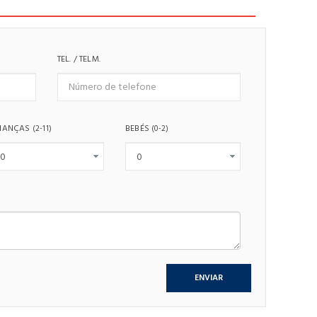
TEL. / TELM.
IANÇAS
BEBÉS
(2-11)
(0-2)