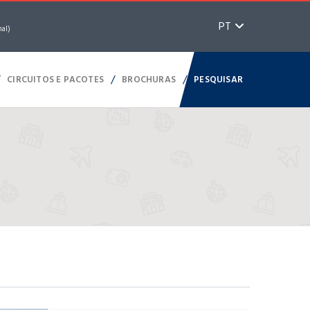
PT
nal)
/
/
/
CIRCUITOS E PACOTES
BROCHURAS
PESQUISAR