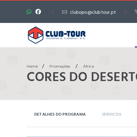
clubopo@clubtour.pt
/
/
/
/
Home
Promoções
África
CORES DO DESER
DETALHES DO PROGRAMA
SERVICOS