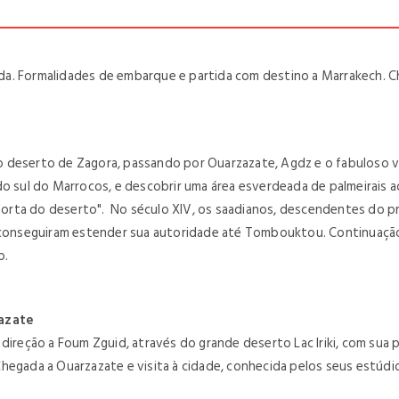
a. Formalidades de embarque e partida com destino a Marrakech. Ch
 deserto de Zagora, passando por Ouarzazate, Agdz e o fabuloso va
do sul do Marrocos, e descobrir uma área esverdeada de palmeirais a
rta do deserto". No século XIV, os saadianos, descendentes do prof
 conseguiram estender sua autoridade até Tombouktou. Continuação p
o.
zazate
eção a Foum Zguid, através do grande deserto Lac Iriki, com sua p
hegada a Ouarzazate e visita à cidade, conhecida pelos seus estúdio