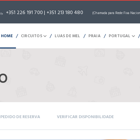
+351 226 191 700 | +351 213 180 480
(Chamada para Rede Fixa Nacio
/
/
/
/
HOME
CIRCUITOS
LUAS DE MEL
PRAIA
PORTUGAL
TO
PEDIDO DE RESERVA
VERIFICAR DISPONIBILIDADE